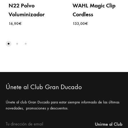
N22 Polvo
WAHL Magic Clip
Voluminizador
Cordless
16,90
€
133,00
€
LISTA
LISTA
DE
DE
DESEOS
DES
Únete al Club Gran Ducado
Únete al club Gran Ducado para estar siempre informado de las últimas
novedades, promociones y descuentos.